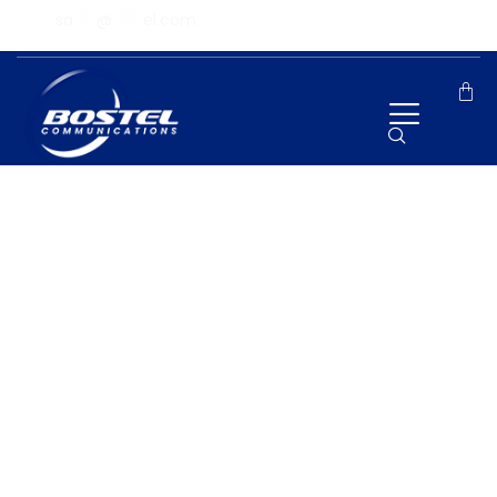
sa
***
@
****
el.com
Login
Bostel CRM